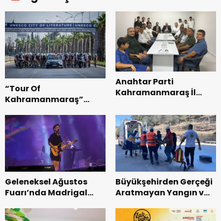
Anahtar Parti
“Tour Of
Kahramanmaraş İl
Kahramanmaraş”
Başkanı Kayıran, Afşin
Uluslararası Yol
Teşkilatı ile buluştu.
Bisikleti Turnuvası
Tamamlandı.
Geleneksel Ağustos
Büyükşehirden Gerçeği
Fuarı’nda Madrigal
Aratmayan Yangın ve
Coşkusu.
Kurtarma Tatbikatı.