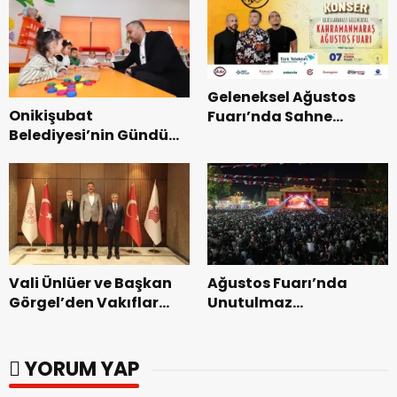
Geleneksel Ağustos
Onikişubat
Fuarı’nda Sahne
Belediyesi’nin Gündüz
Zakkum’un.
Bakımevi’nde yeni
dönemin ön kayıtları
başladı.
Vali Ünlüer ve Başkan
Ağustos Fuarı’nda
Görgel’den Vakıflar
Unutulmaz
Genel Müdürlüğü’ne
Dedublüman Gecesi.
ziyaret.
YORUM YAP