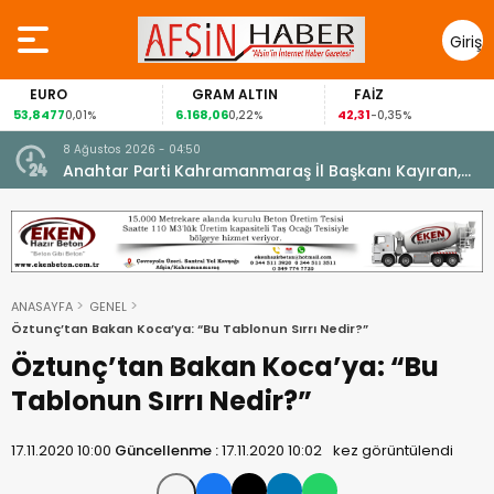
Giriş
Yap
EURO
GRAM ALTIN
FAİZ
53,8477
6.168,06
42,31
0,01%
0,22%
-0,35%
8 Ağustos 2026 - 04:50
ikleti
Anahtar Parti Kahramanmaraş İl Başkanı Kayıran,
Afşin Teşkilatı ile buluştu.
ANASAYFA
GENEL
Öztunç’tan Bakan Koca’ya: “Bu Tablonun Sırrı Nedir?”
Öztunç’tan Bakan Koca’ya: “Bu
Tablonun Sırrı Nedir?”
17.11.2020 10:00
Güncellenme :
17.11.2020 10:02
kez görüntülendi