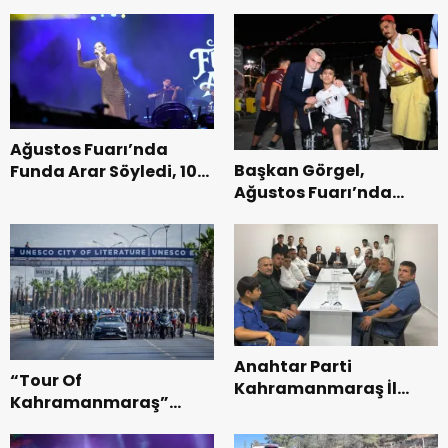
Ağustos Fuarı’nda
Başkan Görgel,
Funda Arar Söyledi, 100
Ağustos Fuarı’nda
Bin Dinleyici Eşlik Etti.
Esnaf ve
Vatandaşlarla
Buluştu.
Anahtar Parti
“Tour Of
Kahramanmaraş İl
Kahramanmaraş”
Başkanı Kayıran, Afşin
Uluslararası Yol
Teşkilatı ile buluştu.
Bisikleti Turnuvası