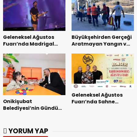
Tamamlandı.
Geleneksel Ağustos
Büyükşehirden Gerçeği
Fuarı’nda Madrigal
Aratmayan Yangın ve
Coşkusu.
Kurtarma Tatbikatı.
Geleneksel Ağustos
Onikişubat
Fuarı’nda Sahne
Belediyesi’nin Gündüz
Zakkum’un.
Bakımevi’nde yeni
dönemin ön kayıtları
başladı.
YORUM YAP