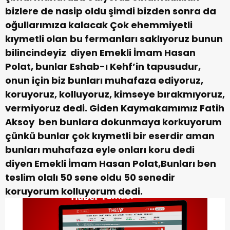
bizlere de nasip oldu şimdi bizden sonra da
oğullarımıza kalacak Çok ehemmiyetli
kıymetli olan bu fermanları saklıyoruz bunun
bilincindeyiz diyen Emekli İmam Hasan
Polat, bunlar Eshab-ı Kehf’in tapusudur,
onun için biz bunları muhafaza ediyoruz,
koruyoruz, kolluyoruz, kimseye bırakmıyoruz,
vermiyoruz dedi.
Giden Kaymakamımız Fatih
Aksoy ben bunlara dokunmaya korkuyorum
çünkü bunlar çok kıymetli bir eserdir aman
bunları muhafaza eyle onları koru dedi
diyen Emekli İmam Hasan Polat,Bunları ben
teslim olalı 50 sene oldu 50 senedir
koruyorum kolluyorum dedi.