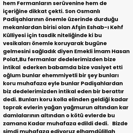
hem Fermanların serüvenine hem de
içeriğine dikkat çekti.
Son Osmanlı
Padişahlarının önemle üzerinde durduğu
mekanlardan birisi olan Afşin Eshab-ı Kehf
Külliyesi için tasdik niteliğinde ki bu
vesikaları önemle koruyarak bugüne
gelmesini sağladık diyen Emekli İmam Hasan
Polat,Bu fermanlar dedelerimizden bize
intikal ederken babamda bize vasiyet etti
oğlum bunlar ehemmiyetli bir şey bunları
koru muhafaza eyle bunlar Padişahlardan
biz dedelerimizden intikal eden bir berattır
dedi. Bunları koru kolla elinden geldiği kadar
toprak evlerin yağan yağmurun altından kar
damlalarının altından o kötü evlerde bu
zamana Kadar muhafaza edildi dedi.
Bizde
şimdi muhafaza ediyoruz elhamdülillah