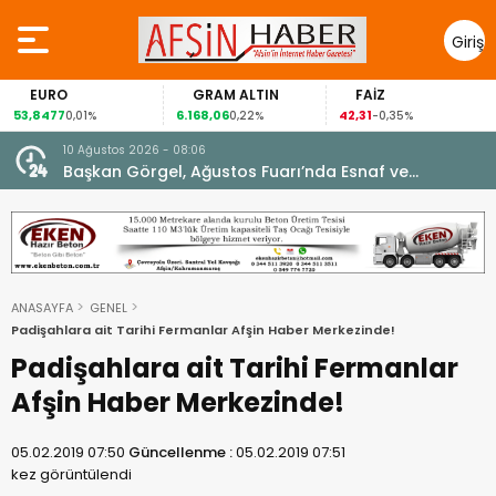
Giriş
Yap
GRAM ALTIN
FAİZ
GÜMÜ
6.168,06
42,31
88,60
0,01%
0,22%
-0,35%
1,07
10 Ağustos 2026 - 08:06
Başkan Görgel, Ağustos Fuarı’nda Esnaf ve
Vatandaşlarla Buluştu.
ANASAYFA
GENEL
Padişahlara ait Tarihi Fermanlar Afşin Haber Merkezinde!
Padişahlara ait Tarihi Fermanlar
Afşin Haber Merkezinde!
05.02.2019 07:50
Güncellenme :
05.02.2019 07:51
kez görüntülendi