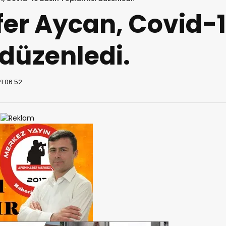
efer Aycan, Covid-
 düzenledi.
1 06:52