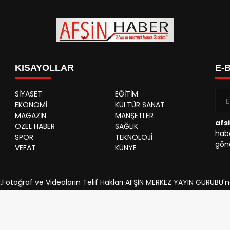
KISAYOLLAR
E-
SİYASET
EĞİTİM
EKONOMİ
KÜLTÜR SANAT
MAGAZİN
MANŞETLER
afs
ÖZEL HABER
SAĞLIK
habe
SPOR
TEKNOLOJİ
gönd
VEFAT
KÜNYE
,Fotoğraf ve Videoların Telif Hakları AFŞİN MERKEZ YAYIN GURUBU'