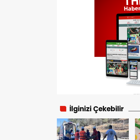
İlginizi Çekebilir