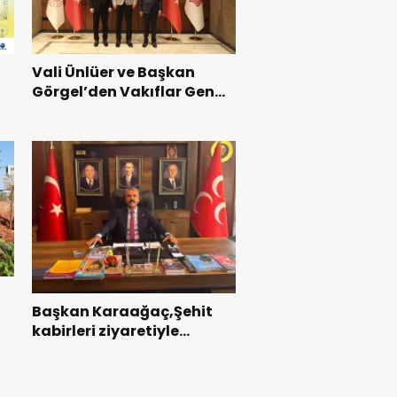
Vali Ünlüer ve Başkan
Görgel’den Vakıflar Genel
Müdürlüğü’ne ziyaret.
Başkan Karaağaç,Şehit
kabirleri ziyaretiyle
ı
görevine başladı.