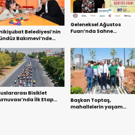
Geleneksel Ağustos
Fuarı’nda Sahne
nikişubat Belediyesi’nin
Zakkum’un.
ündüz Bakımevi’nde
eni dönemin ön kayıtları
aşladı.
luslararası Bisiklet
urnuvası’nda İlk Etap
Başkan Toptaş,
aşarıyla Tamamlandı.
mahallelerin yaşam
kalitesini artıran parklar
ziyaret etti.