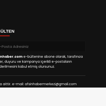
BÜLTEN
inhaber.com
e-bültenine abone olarak, tarafınıza
r, duyuru ve kampanya içerikli e-postaların
erilmesini kabul etmiş olursunuz.
na aittir. e-mail: afsinhabermerkezi@gmail.com