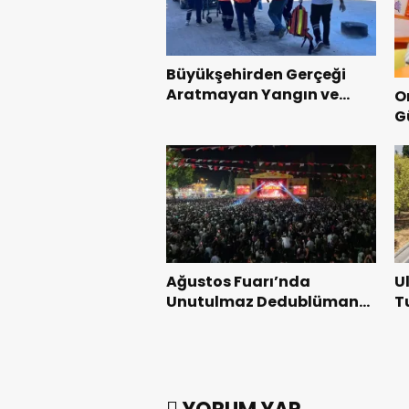
Büyükşehirden Gerçeği
Aratmayan Yangın ve
O
Kurtarma Tatbikatı.
G
y
b
Ağustos Fuarı’nda
U
Unutulmaz Dedublüman
T
Gecesi.
B