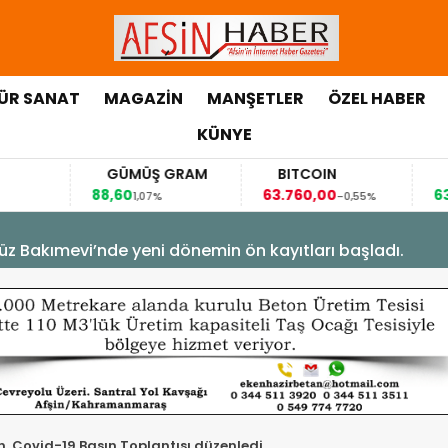
ÜR SANAT
MAGAZİN
MANŞETLER
ÖZEL HABER
KÜNYE
GÜMÜŞ GRAM
BITCOIN
GBP/TRY
88,60
63.760,00
63,1184
1,07%
-0,55%
0,07%
üz Bakımevi’nde yeni dönemin ön kayıtları başladı.
n, Covid-19 Basın Toplantısı düzenledi.