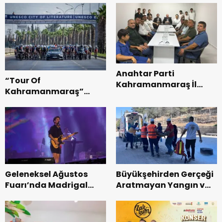
Anahtar Parti
“Tour Of
Kahramanmaraş İl
Kahramanmaraş”
Başkanı Kayıran, Afşin
Uluslararası Yol
Teşkilatı ile buluştu.
Bisikleti Turnuvası
Tamamlandı.
Geleneksel Ağustos
Büyükşehirden Gerçeği
Fuarı’nda Madrigal
Aratmayan Yangın ve
Coşkusu.
Kurtarma Tatbikatı.