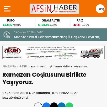
Giriş
Yap
EURO
GRAM ALTIN
FAİZ
53,8477
6.168,06
42,31
0,01%
0,22%
-0,35%
8 Ağustos 2026 - 04:50
ikleti
Anahtar Parti Kahramanmaraş İl Başkanı Kayıran,
Afşin Teşkilatı ile buluştu.
ANASAYFA
GENEL
Ramazan Coşkusunu Birlikte Yaşıyoruz.
Ramazan Coşkusunu Birlikte
Yaşıyoruz.
07.04.2022 08:25
Güncellenme :
07.04.2022 08:27
kez görüntülendi