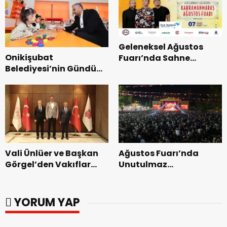
Geleneksel Ağustos
Onikişubat
Fuarı’nda Sahne
Belediyesi’nin Gündüz
Zakkum’un.
Bakımevi’nde yeni
dönemin ön kayıtları
başladı.
Vali Ünlüer ve Başkan
Ağustos Fuarı’nda
Görgel’den Vakıflar
Unutulmaz
Genel Müdürlüğü’ne
Dedublüman Gecesi.
ziyaret.
YORUM YAP