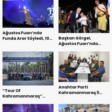
Ağustos Fuarı’nda
Başkan Görgel,
Funda Arar Söyledi, 100
Ağustos Fuarı’nda
Bin Dinleyici Eşlik Etti.
Esnaf ve
Vatandaşlarla
Buluştu.
Anahtar Parti
“Tour Of
Kahramanmaraş İl
Kahramanmaraş”
Başkanı Kayıran, Afşin
Uluslararası Yol
Teşkilatı ile buluştu.
Bisikleti Turnuvası