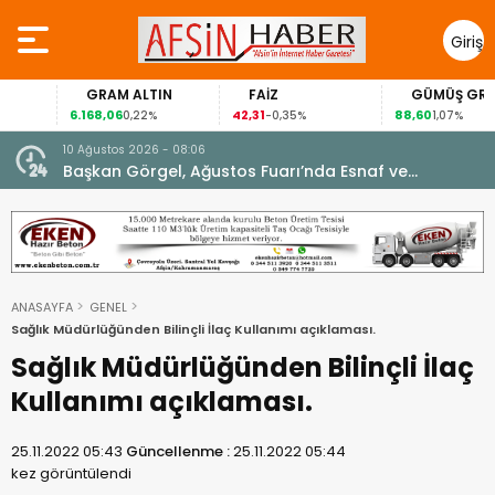
Giriş
Yap
GRAM ALTIN
FAİZ
GÜMÜŞ GRAM
6.168,06
42,31
88,60
0,22%
-0,35%
1,07%
10 Ağustos 2026 - 08:06
Başkan Görgel, Ağustos Fuarı’nda Esnaf ve
Vatandaşlarla Buluştu.
ANASAYFA
GENEL
Sağlık Müdürlüğünden Bilinçli İlaç Kullanımı açıklaması.
Sağlık Müdürlüğünden Bilinçli İlaç
Kullanımı açıklaması.
25.11.2022 05:43
Güncellenme :
25.11.2022 05:44
kez görüntülendi