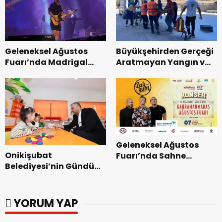
Tamamlandı.
Geleneksel Ağustos
Büyükşehirden Gerçeği
Fuarı’nda Madrigal
Aratmayan Yangın ve
Coşkusu.
Kurtarma Tatbikatı.
Geleneksel Ağustos
Onikişubat
Fuarı’nda Sahne
Belediyesi’nin Gündüz
Zakkum’un.
Bakımevi’nde yeni
dönemin ön kayıtları
başladı.
YORUM YAP