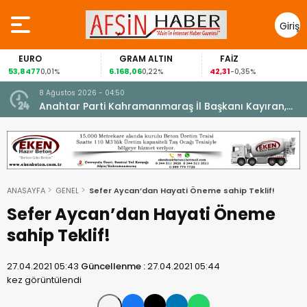
Giriş
Yap
EURO
GRAM ALTIN
FAİZ
53,8477
6.168,06
42,31
0,01%
0,22%
-0,35%
8 Ağustos 2026 - 04:50
ikleti
Anahtar Parti Kahramanmaraş İl Başkanı Kayıran,
Afşin Teşkilatı ile buluştu.
ANASAYFA
GENEL
Sefer Aycan’dan Hayati Öneme sahip Teklif!
Sefer Aycan’dan Hayati Öneme
sahip Teklif!
27.04.2021 05:43
Güncellenme :
27.04.2021 05:44
kez görüntülendi