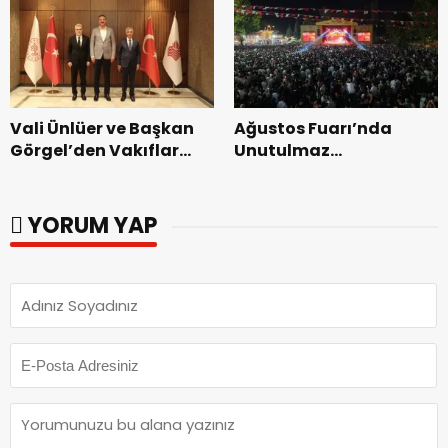
dönemin ön kayıtları
başladı.
Vali Ünlüer ve Başkan
Ağustos Fuarı’nda
Görgel’den Vakıflar
Unutulmaz
Genel Müdürlüğü’ne
Dedublüman Gecesi.
ziyaret.
YORUM YAP