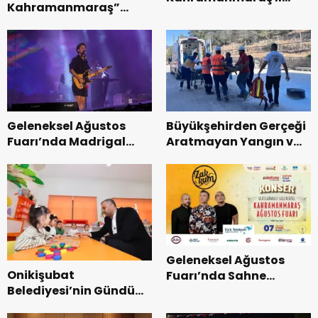
Kahramanmaraş”
Başkanı Kayıran, Afşin
Uluslararası Yol
Teşkilatı ile buluştu.
Bisikleti Turnuvası
Tamamlandı.
Geleneksel Ağustos
Büyükşehirden Gerçeği
Fuarı’nda Madrigal
Aratmayan Yangın ve
Coşkusu.
Kurtarma Tatbikatı.
Geleneksel Ağustos
Onikişubat
Fuarı’nda Sahne
Belediyesi’nin Gündüz
Zakkum’un.
Bakımevi’nde yeni