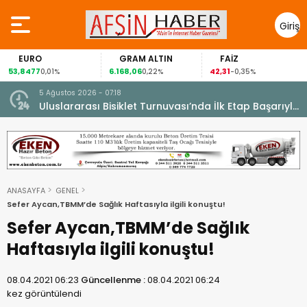
Giriş
Yap
EURO
GRAM ALTIN
FAİZ
53,8477
6.168,06
42,31
0,01%
0,22%
-0,35%
5 Ağustos 2026 - 07:18
cesi.
Uluslararası Bisiklet Turnuvası’nda İlk Etap Başarıyla
Tamamlandı.
ANASAYFA
GENEL
Sefer Aycan,TBMM’de Sağlık Haftasıyla ilgili konuştu!
Sefer Aycan,TBMM’de Sağlık
Haftasıyla ilgili konuştu!
08.04.2021 06:23
Güncellenme :
08.04.2021 06:24
kez görüntülendi