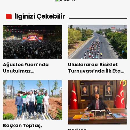
İlginizi Çekebilir
Ağustos Fuarı’nda
Uluslararası Bisiklet
Unutulmaz
Turnuvası’nda İlk Etap
Dedublüman Gecesi.
Başarıyla
Tamamlandı.
Başkan Toptaş,