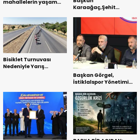
Başkan
mahallelerin yaşam
Karaağaç,Şehit
kalitesini artıran
kabirleri ziyaretiyle
parkları ziyaret etti.
görevine başladı.
Bisiklet Turnuvası
Nedeniyle Yarış
Güzergahında Geçici
Başkan Görgel,
Trafik Düzenlemelerine
İstiklalspor Yönetimi
Gidilecek!.
ve Futbolcularıyla Bir
Araya Geldi.