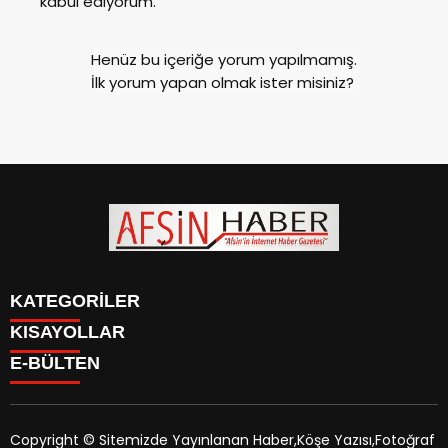
kabul ediyorum.
Henüz bu içeriğe yorum yapılmamış.
İlk yorum yapan olmak ister misiniz?
KATEGORİLER
KISAYOLLAR
SİYASET
E-BÜLTEN
EĞİTİM
SİYASET
EKONOMİ
EĞİTİM
KÜLTÜR SANAT
EKONOMİ
MAGAZİN
Copyright © Sitemizde Yayınlanan Haber,Köşe Yazısı,Fotoğraf
KÜLTÜR SANAT