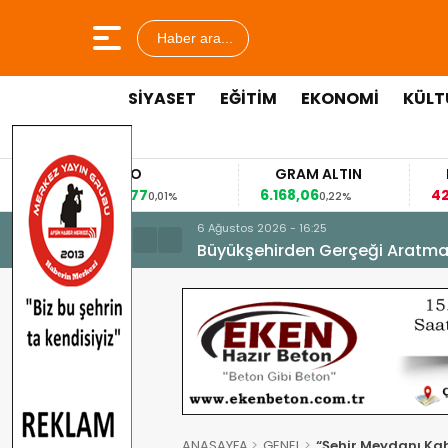
Haber ara...
SİYASET
EĞİTİM
EKONOMİ
KÜLT
EURO
GRAM ALTIN
FAİZ
53,8477
6.168,06
42,31
0,01%
0,22%
-0,35%
6 Ağustos 2026 - 16:25
Büyükşehirden Gerçeği Aratma
ANASAYFA
GENEL
“Şeh