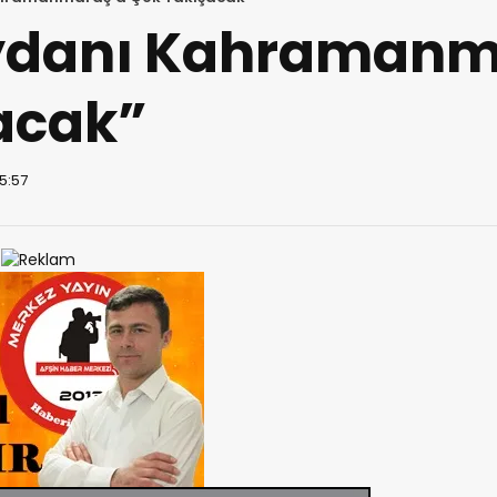
ydanı Kahramanm
acak”
05:57