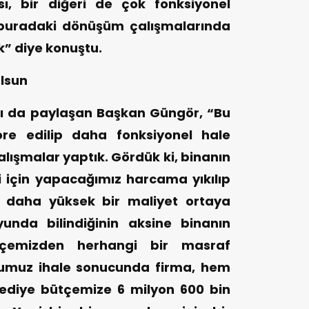
sı, bir diğeri de çok fonksiyonel
 buradaki dönüşüm çalışmalarında
k” diye konuştu.
lsun
arı da paylaşan Başkan Güngör, “Bu
ore edilip daha fonksiyonel hale
alışmalar yaptık. Gördük ki, binanın
i için yapacağımız harcama yıkılıp
n daha yüksek bir maliyet ortaya
unda bilindiğinin aksine binanın
tçemizden herhangi bir masraf
umuz ihale sonucunda firma, hem
ediye bütçemize 6 milyon 600 bin