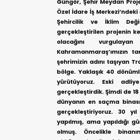
Güngör, Şehir Meydan Proj
Özel İdare İş Merkezi’ndeki
Şehircilik ve İklim Değiş
gerçekleştirilen projenin k
olacağını vurgulaya
Kahramanmaraş’ımızın tar
şehrimizin adını taşıyan T
bölge. Yaklaşık 40 dönüm
yürütüyoruz. Eski adli
gerçekleştirdik. Şimdi de 1
dünyanın en saçma binası 
gerçekleştiriyoruz. 30 y
yapılmış, ama yapıldığı g
olmuş. Öncelikle binanı