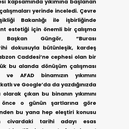
esi kapsamında yıkımına başlanan
 çalışmaları yerinde inceledi. Çevre
ikliği Bakanlığı ile işbirliğinde
ent estetiği için önemli bir çalışma
n Başkan Güngör, “Burası
ihi dokusuyla bütünleşik, kardeş
rabzon Caddesi’ne cephesi olan bir
lük bu alanda dönüşüm çalışması
ye ve AFAD binamızın yıkımını
8 katlı ve Google’da da yazdığınızda
olarak çıkan bu binanın yıkımını
ıl önce o günün şartlarına göre
ünden bu yana hep eleştiri konusu
n civardaki tarihi adayı esas