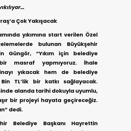
yıkılıyor…
aş’a Çok Yakışacak
mında yıkımına start verilen Özel
celemelerde bulunan Büyükşehir
in Güngör, “Yıkım için belediye
bir masraf yapmıyoruz. İhale
nayı yıkacak hem de belediye
in TL’lik bir katkı sağlayacak.
risinde alanda tarihi dokuyla uyumlu,
r bir projeyi hayata geçireceğiz.
un” dedi.
ir Belediye Başkanı Hayrettin