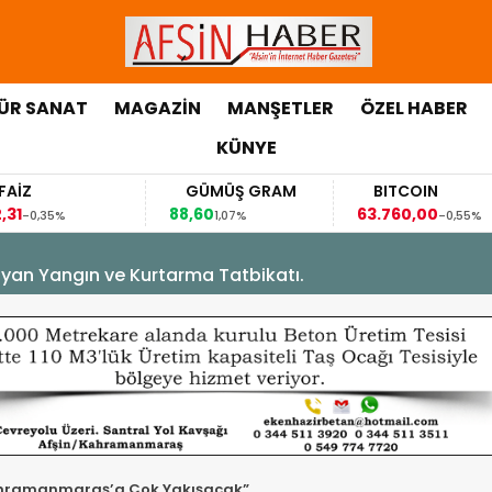
ÜR SANAT
MAGAZİN
MANŞETLER
ÖZEL HABER
KÜNYE
GÜMÜŞ GRAM
BITCOIN
88,60
63.760,00
6
1,07%
-0,55%
yan Yangın ve Kurtarma Tatbikatı.
ir Meydanı Kahramanmaraş’a Çok Yakışacak”