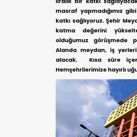
liralık bir katkı sağlayaca
masraf yapmadığımız gib
katkı sağlıyoruz. Şehir Me
katma değerini yükselt
olduğumuz görüşmede pr
Alanda meydan, iş yerler
alacak. Kısa süre içeris
Hemşehrilerimize hayırlı uğu