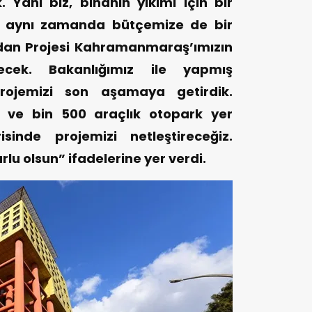
k. Yani biz, binanın yıkımı için bir
i aynı zamanda bütçemize de bir
ydan Projesi Kahramanmaraş’ımızın
ecek. Bakanlığımız ile yapmış
ojemizi son aşamaya getirdik.
i ve bin 500 araçlık otopark yer
inde projemizi netleştireceğiz.
rlu olsun” ifadelerine yer verdi.