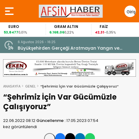
Giriş
Yap
EURO
GRAM ALTIN
FAİZ
53,8477
6.168,06
42,31
0,01%
0,22%
-0,35%
6 Ağustos 2026 - 16:25
su.
Büyükşehirden Gerçeği Aratmayan Yangın ve
Kurtarma Tatbikatı.
ANASAYFA
GENEL
“Şehrimiz İçin Var Gücümüzle Çalışıyoruz”
“Şehrimiz İçin Var Gücümüzle
Çalışıyoruz”
22.06.2022 08:12
Güncellenme :
17.05.2023 07:54
kez görüntülendi