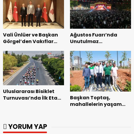
başladı.
Vali Ünlüer ve Başkan
Ağustos Fuarı’nda
Görgel’den Vakıflar
Unutulmaz
Genel Müdürlüğü’ne
Dedublüman Gecesi.
ziyaret.
Uluslararası Bisiklet
Başkan Toptaş,
Turnuvası’nda İlk Etap
mahallelerin yaşam
Başarıyla
kalitesini artıran
Tamamlandı.
parkları ziyaret etti.
YORUM YAP