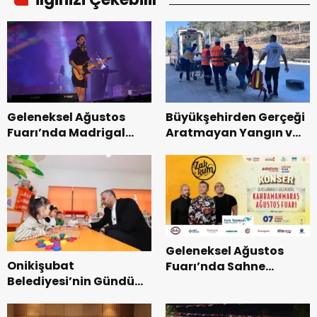
Geleneksel Ağustos
Büyükşehirden Gerçeği
Fuarı’nda Madrigal
Aratmayan Yangın ve
Coşkusu.
Kurtarma Tatbikatı.
Geleneksel Ağustos
Onikişubat
Fuarı’nda Sahne
Belediyesi’nin Gündüz
Zakkum’un.
Bakımevi’nde yeni
dönemin ön kayıtları