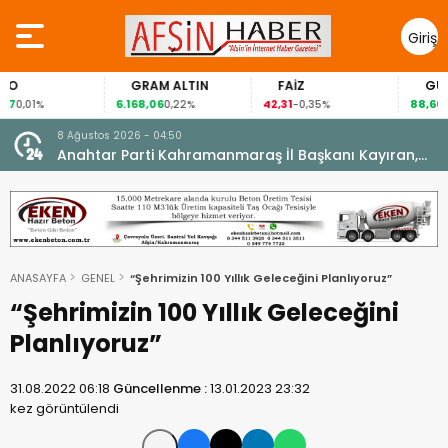
Giriş
Yap
GRAM ALTIN
FAİZ
GÜMÜŞ GRAM
6.168,06
42,31
88,60
0,22%
-0,35%
1,07%
8 Ağustos 2026 - 04:50
ikleti
Anahtar Parti Kahramanmaraş İl Başkanı Kayıran,
Afşin Teşkilatı ile buluştu.
ANASAYFA
GENEL
“Şehrimizin 100 Yıllık Geleceğini Planlıyoruz”
“Şehrimizin 100 Yıllık Geleceğini
Planlıyoruz”
31.08.2022 06:18
Güncellenme :
13.01.2023 23:32
kez görüntülendi