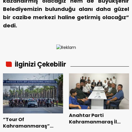
kazandırmış olacağız hem de Büyükşehir
Belediyemizin bulunduğu alanı daha güzel
bir cazibe merkezi haline getirmiş olacağız”
dedi.
İlginizi Çekebilir
Anahtar Parti
“Tour Of
Kahramanmaraş İl
Kahramanmaraş”
Başkanı Kayıran, Afşin