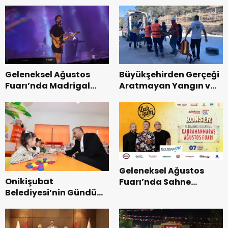
Uluslararası Yol
Teşkilatı ile buluştu.
Bisikleti Turnuvası
Tamamlandı.
Geleneksel Ağustos
Büyükşehirden Gerçeği
Fuarı’nda Madrigal
Aratmayan Yangın ve
Coşkusu.
Kurtarma Tatbikatı.
Geleneksel Ağustos
Onikişubat
Fuarı’nda Sahne
Belediyesi’nin Gündüz
Zakkum’un.
Bakımevi’nde yeni
dönemin ön kayıtları
başladı.