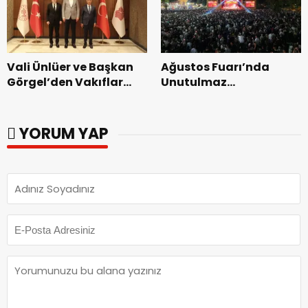
Vali Ünlüer ve Başkan
Ağustos Fuarı’nda
Görgel’den Vakıflar
Unutulmaz
Genel Müdürlüğü’ne
Dedublüman Gecesi.
ziyaret.
YORUM YAP