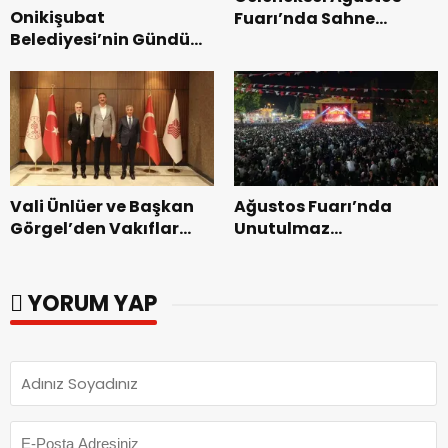
Onikişubat
Fuarı’nda Sahne
Belediyesi’nin Gündüz
Zakkum’un.
Bakımevi’nde yeni
dönemin ön kayıtları
başladı.
Vali Ünlüer ve Başkan
Ağustos Fuarı’nda
Görgel’den Vakıflar
Unutulmaz
Genel Müdürlüğü’ne
Dedublüman Gecesi.
ziyaret.
YORUM YAP