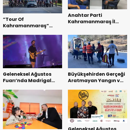
Anahtar Parti
“Tour Of
Kahramanmaraş İl
Kahramanmaraş”
Başkanı Kayıran, Afşin
Uluslararası Yol
Teşkilatı ile buluştu.
Bisikleti Turnuvası
Tamamlandı.
Geleneksel Ağustos
Büyükşehirden Gerçeği
Fuarı’nda Madrigal
Aratmayan Yangın ve
Coşkusu.
Kurtarma Tatbikatı.
Geleneksel Ağustos