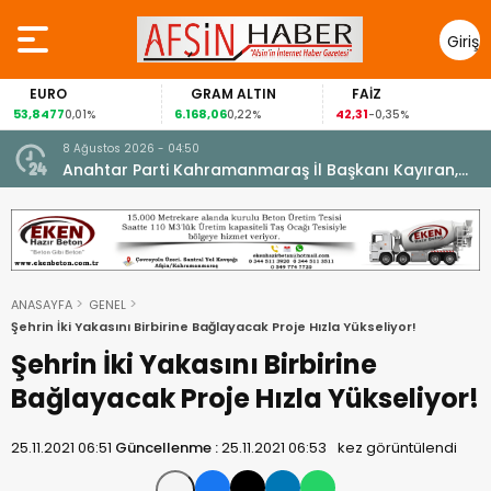
Giriş
Yap
EURO
GRAM ALTIN
FAİZ
53,8477
6.168,06
42,31
0,01%
0,22%
-0,35%
8 Ağustos 2026 - 04:50
ikleti
Anahtar Parti Kahramanmaraş İl Başkanı Kayıran,
Afşin Teşkilatı ile buluştu.
ANASAYFA
GENEL
Şehrin İki Yakasını Birbirine Bağlayacak Proje Hızla Yükseliyor!
Şehrin İki Yakasını Birbirine
Bağlayacak Proje Hızla Yükseliyor!
25.11.2021 06:51
Güncellenme :
25.11.2021 06:53
kez görüntülendi