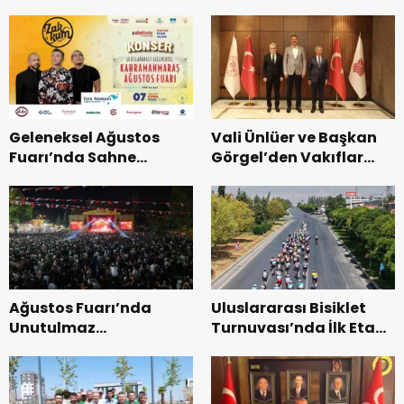
Bakımevi’nde yeni
dönemin ön kayıtları
başladı.
Geleneksel Ağustos
Vali Ünlüer ve Başkan
Fuarı’nda Sahne
Görgel’den Vakıflar
Zakkum’un.
Genel Müdürlüğü’ne
ziyaret.
Ağustos Fuarı’nda
Uluslararası Bisiklet
Unutulmaz
Turnuvası’nda İlk Etap
Dedublüman Gecesi.
Başarıyla
Tamamlandı.