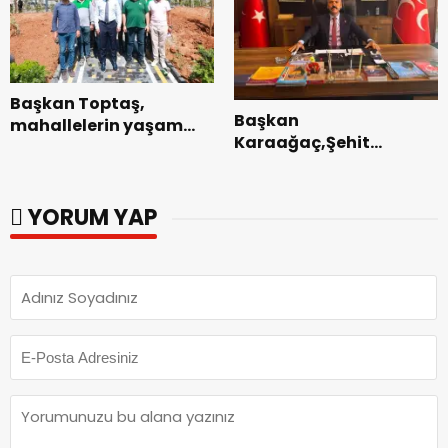
Başkan Toptaş,
Başkan
mahallelerin yaşam
Karaağaç,Şehit
kalitesini artıran
kabirleri ziyaretiyle
parkları ziyaret etti.
görevine başladı.
YORUM YAP