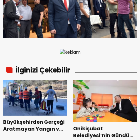
İlginizi Çekebilir
Büyükşehirden Gerçeği
Onikişubat
Aratmayan Yangın ve
Belediyesi’nin Gündüz
Kurtarma Tatbikatı.