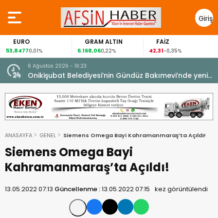
Giriş
Yap
GRAM ALTIN
FAİZ
GÜMÜŞ 
6.168,06
42,31
88,60
1%
0,22%
-0,35%
1,07%
6 Ağustos 2026 - 16:23
Onikişubat Belediyesi’nin Gündüz Bakımevi’nde yeni
dönemin ön kayıtları başladı.
ANASAYFA
GENEL
Siemens Omega Bayi Kahramanmaraş’ta Açıldı!
Siemens Omega Bayi
Kahramanmaraş’ta Açıldı!
13.05.2022 07:13
Güncellenme :
13.05.2022 07:15
kez görüntülendi