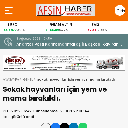
Giriş
Yap
EURO
GRAM ALTIN
FAİZ
53,8477
6.168,06
42,31
0,01%
0,22%
-0,35%
8 Ağustos 2026 - 04:50
ikleti
Anahtar Parti Kahramanmaraş İl Başkanı Kayıran,
Afşin Teşkilatı ile buluştu.
ANASAYFA
GENEL
Sokak hayvanları için yem ve mama bırakıldı.
Sokak hayvanları için yem ve
mama bırakıldı.
21.01.2022 06:42
Güncellenme :
21.01.2022 06:44
kez görüntülendi