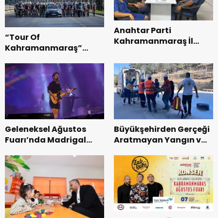
Anahtar Parti
“Tour Of
Kahramanmaraş İl
Kahramanmaraş”
Başkanı Kayıran, Afşin
Uluslararası Yol
Teşkilatı ile buluştu.
Bisikleti Turnuvası
Tamamlandı.
Geleneksel Ağustos
Büyükşehirden Gerçeği
Fuarı’nda Madrigal
Aratmayan Yangın ve
Coşkusu.
Kurtarma Tatbikatı.