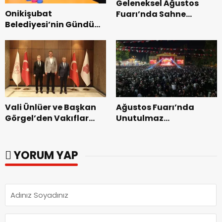
Geleneksel Ağustos
Onikişubat
Fuarı’nda Sahne
Belediyesi’nin Gündüz
Zakkum’un.
Bakımevi’nde yeni
dönemin ön kayıtları
başladı.
Vali Ünlüer ve Başkan
Ağustos Fuarı’nda
Görgel’den Vakıflar
Unutulmaz
Genel Müdürlüğü’ne
Dedublüman Gecesi.
ziyaret.
YORUM YAP