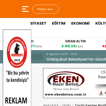
Haber ara...
SİYASET
EĞİTİM
EKONOMİ
KÜLT
EURO
GRAM ALTIN
FAİZ
53,8477
6.168,06
42,31
0,01%
0,22%
-0,35%
6 Ağustos 2026 - 16:23
Onikişubat Belediyesi’nin Günd
ANASAYFA
GENEL
Tarihi Kentler Birli