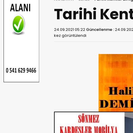
Tarihi Kent
24.09.2021 05:22
Güncellenme :
24.09.202
kez görüntülendi