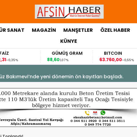
ÜR SANAT
MAGAZİN
MANŞETLER
ÖZEL HABER
KÜNYE
GÜMÜŞ GRAM
BITCOIN
88,60
63.760,00
63
1,07%
-0,55%
üz Bakımevi’nde yeni dönemin ön kayıtları başladı.
ği Toplandı!