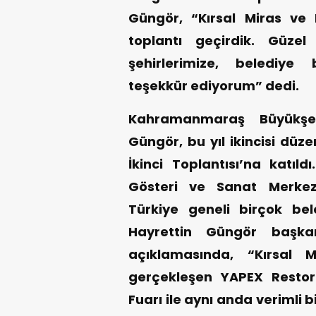
Güngör, “Kırsal Miras ve K
toplantı geçirdik. Güze
şehirlerimize, belediye
teşekkür ediyorum” dedi.
Kahramanmaraş Büyükşeh
Güngör, bu yıl ikincisi düze
İkinci Toplantısı’na katıl
Gösteri ve Sanat Merkezi
Türkiye geneli birçok bele
Hayrettin Güngör başkanl
açıklamasında, “Kırsal M
gerçekleşen YAPEX Restor
Fuarı ile aynı anda verimli b