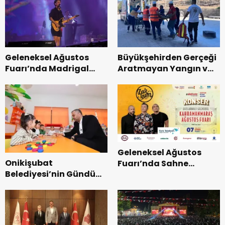
Geleneksel Ağustos
Büyükşehirden Gerçeği
Fuarı’nda Madrigal
Aratmayan Yangın ve
Coşkusu.
Kurtarma Tatbikatı.
Geleneksel Ağustos
Onikişubat
Fuarı’nda Sahne
Belediyesi’nin Gündüz
Zakkum’un.
Bakımevi’nde yeni
dönemin ön kayıtları
başladı.