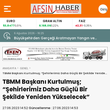
Giriş
Yap
EURO
GRAM ALTIN
FAİZ
53,8477
6.168,06
42,31
0,01%
0,22%
-0,35%
6 Ağustos 2026 - 16:25
su.
Büyükşehirden Gerçeği Aratmayan Yangın ve
Kurtarma Tatbikatı.
ANASAYFA
GENEL
TBMM Başkanı Kurtulmuş; “Şehirlerimiz Daha Güçlü Bir Şekilde Yeniden
Yükselecek”
TBMM Başkanı Kurtulmuş;
“Şehirlerimiz Daha Güçlü Bir
Şekilde Yeniden Yükselecek”
27.06.2023 14:52
Güncellenme :
27.06.2023 14:53