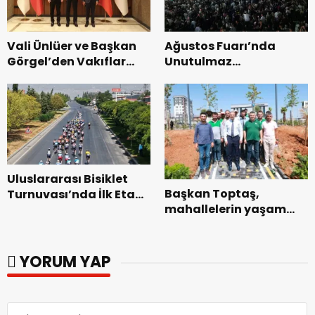
Vali Ünlüer ve Başkan
Ağustos Fuarı’nda
Görgel’den Vakıflar
Unutulmaz
Genel Müdürlüğü’ne
Dedublüman Gecesi.
ziyaret.
Uluslararası Bisiklet
Başkan Toptaş,
Turnuvası’nda İlk Etap
mahallelerin yaşam
Başarıyla
kalitesini artıran
Tamamlandı.
parkları ziyaret etti.
YORUM YAP