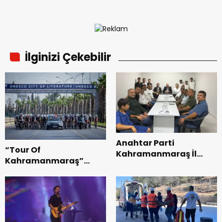
İlginizi Çekebilir
Anahtar Parti
“Tour Of
Kahramanmaraş İl
Kahramanmaraş”
Başkanı Kayıran, Afşin
Uluslararası Yol
Teşkilatı ile buluştu.
Bisikleti Turnuvası
Tamamlandı.