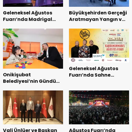
Geleneksel Ağustos
Büyükşehirden Gerçeği
Fuarı’nda Madrigal
Aratmayan Yangın ve
Coşkusu.
Kurtarma Tatbikatı.
Geleneksel Ağustos
Onikişubat
Fuarı’nda Sahne
Belediyesi’nin Gündüz
Zakkum’un.
Bakımevi’nde yeni
dönemin ön kayıtları
başladı.
Vali Ünlüer ve Başkan
Ağustos Fuarı’nda