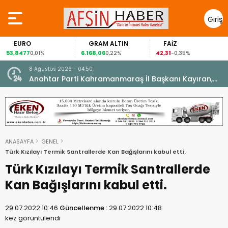
Giriş
Yap
EURO
GRAM ALTIN
FAİZ
G
,8477
6.168,06
42,31
88,
0,01%
0,22%
-0,35%
8 Ağustos 2026 - 04:50
ikleti
Anahtar Parti Kahramanmaraş İl Başkanı Kayıran,
Afşin Teşkilatı ile buluştu.
ANASAYFA
GENEL
Türk Kızılayı Termik Santrallerde Kan Bağışlarını kabul etti.
Türk Kızılayı Termik Santrallerde
Kan Bağışlarını kabul etti.
29.07.2022 10:46
Güncellenme :
29.07.2022 10:48
kez görüntülendi