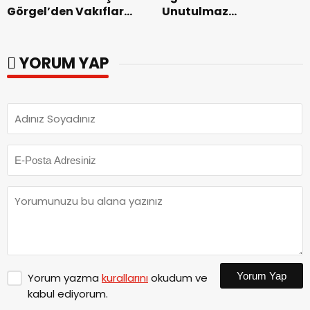
Görgel’den Vakıflar
Unutulmaz
Genel Müdürlüğü’ne
Dedublüman Gecesi.
ziyaret.
YORUM YAP
Yorum Yap
Yorum yazma
kurallarını
okudum ve
kabul ediyorum.