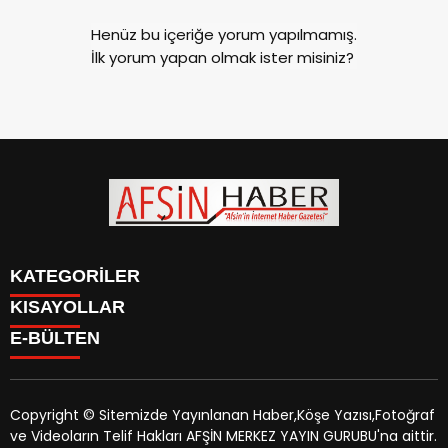
Henüz bu içeriğe yorum yapılmamış.
İlk yorum yapan olmak ister misiniz?
KATEGORİLER
KISAYOLLAR
SİYASET
E-BÜLTEN
EĞİTİM
SİYASET
EKONOMİ
EĞİTİM
KÜLTÜR SANAT
EKONOMİ
MAGAZİN
Copyright © Sitemizde Yayınlanan Haber,Köşe Yazısı,Fotoğraf
KÜLTÜR SANAT
MANŞETLER
ve Videoların Telif Hakları AFŞİN MERKEZ YAYIN GURUBU'na aittir.
MAGAZİN
afsinhaber.com
e-bültenine abone olarak, tarafınıza haber,