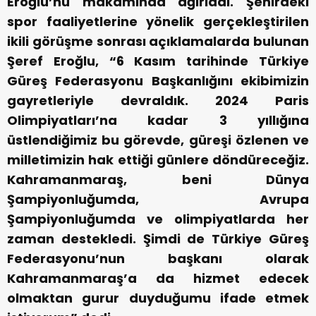
Eroğlu’nu makamında ağırladı. Şehirdeki
spor faaliyetlerine yönelik gerçekleştirilen
ikili görüşme sonrası açıklamalarda bulunan
Şeref Eroğlu, “6 Kasım tarihinde Türkiye
Güreş Federasyonu Başkanlığını ekibimizin
gayretleriyle devraldık. 2024 Paris
Olimpiyatları’na kadar 3 yıllığına
üstlendiğimiz bu görevde, güreşi özlenen ve
milletimizin hak ettiği günlere döndüreceğiz.
Kahramanmaraş, beni Dünya
Şampiyonluğumda, Avrupa
Şampiyonluğumda ve olimpiyatlarda her
zaman destekledi. Şimdi de Türkiye Güreş
Federasyonu’nun başkanı olarak
Kahramanmaraş’a da hizmet edecek
olmaktan gurur duyduğumu ifade etmek