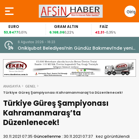
Giriş
Yap
URO
GRAM ALTIN
FAİZ
GÜ
8477
6.168,06
42,31
88,6
0,01%
0,22%
-0,35%
6 Ağustos 2026 - 16:23
Onikişubat Belediyesi’nin Gündüz Bakımevi’nde yeni
dönemin ön kayıtları başladı.
ANASAYFA
GENEL
Türkiye Güreş Şampiyonası Kahramanmaraş’ta Düzenlenecek!
Türkiye Güreş Şampiyonası
Kahramanmaraş’ta
Düzenlenecek!
30.11.2021 07:35
Güncellenme :
30.11.2021 07:37
kez görüntülendi