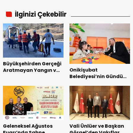
İlginizi Çekebilir
Büyükşehirden Gerçeği
Onikişubat
Aratmayan Yangın ve
Belediyesi’nin Gündüz
Kurtarma Tatbikatı.
Bakımevi’nde yeni
dönemin ön kayıtları
başladı.
Geleneksel Ağustos
Vali Ünlüer ve Başkan
Fuarı’nda Sahne
Görgel’den Vakıflar