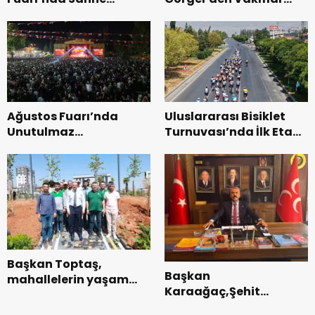
Zakkum’un.
Genel Müdürlüğü’ne
ziyaret.
Ağustos Fuarı’nda
Uluslararası Bisiklet
Unutulmaz
Turnuvası’nda İlk Etap
Dedublüman Gecesi.
Başarıyla
Tamamlandı.
Başkan Toptaş,
Başkan
mahallelerin yaşam
Karaağaç,Şehit
kalitesini artıran
kabirleri ziyaretiyle
parkları ziyaret etti.