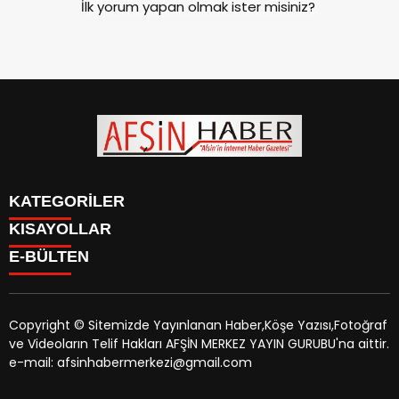
İlk yorum yapan olmak ister misiniz?
KATEGORİLER
KISAYOLLAR
SİYASET
E-BÜLTEN
EĞİTİM
SİYASET
EKONOMİ
EĞİTİM
KÜLTÜR SANAT
EKONOMİ
MAGAZİN
Copyright © Sitemizde Yayınlanan Haber,Köşe Yazısı,Fotoğraf
KÜLTÜR SANAT
MANŞETLER
ve Videoların Telif Hakları AFŞİN MERKEZ YAYIN GURUBU'na aittir.
MAGAZİN
afsinhaber.com
e-bültenine abone olarak, tarafınıza haber,
ÖZEL HABER
e-mail: afsinhabermerkezi@gmail.com
MANŞETLER
duyuru ve kampanya içerikli e-postaların gönderilmesini
SAĞLIK
ÖZEL HABER
kabul etmiş olursunuz.
SPOR