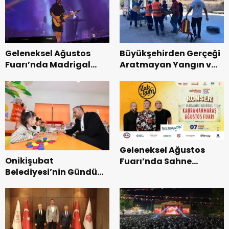
Tamamlandı.
Geleneksel Ağustos
Büyükşehirden Gerçeği
Fuarı’nda Madrigal
Aratmayan Yangın ve
Coşkusu.
Kurtarma Tatbikatı.
Geleneksel Ağustos
Onikişubat
Fuarı’nda Sahne
Belediyesi’nin Gündüz
Zakkum’un.
Bakımevi’nde yeni
dönemin ön kayıtları
başladı.