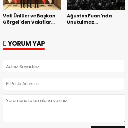
Vali Ünlüer ve Başkan
Ağustos Fuarı’nda
Görgel’den Vakıflar
Unutulmaz
Genel Müdürlüğü’ne
Dedublüman Gecesi.
ziyaret.
YORUM YAP