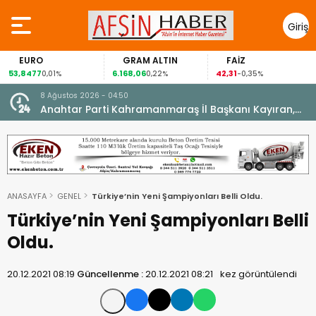
Giriş
Yap
GRAM ALTIN
FAİZ
GÜMÜŞ GR
6.168,06
42,31
88,60
0,22%
-0,35%
1,07%
8 Ağustos 2026 - 04:50
ikleti
Anahtar Parti Kahramanmaraş İl Başkanı Kayıran,
Afşin Teşkilatı ile buluştu.
ANASAYFA
GENEL
Türkiye’nin Yeni Şampiyonları Belli Oldu.
Türkiye’nin Yeni Şampiyonları Belli
Oldu.
20.12.2021 08:19
Güncellenme :
20.12.2021 08:21
kez görüntülendi