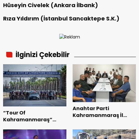
Hüseyin Civelek (Ankara İlbank)
Rıza Yıldırım (İstanbul Sancaktepe S.K.)
İlginizi Çekebilir
Anahtar Parti
“Tour Of
Kahramanmaraş İl
Kahramanmaraş”
Başkanı Kayıran, Afşin
Uluslararası Yol
Teşkilatı ile buluştu.
Bisikleti Turnuvası