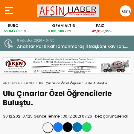
Giriş
Yap
EURO
GRAM ALTIN
FAİZ
53,8477
6.168,06
42,31
0,01%
0,22%
-0,35%
8 Ağustos 2026 - 04:50
ikleti
Anahtar Parti Kahramanmaraş İl Başkanı Kayıran,
Afşin Teşkilatı ile buluştu.
ANASAYFA
GENEL
Ulu Çınarlar Özel Öğrencilerle Buluştu.
Ulu Çınarlar Özel Öğrencilerle
Buluştu.
30.12.2021 07:25
Güncellenme :
30.12.2021 07:26
kez görüntülendi