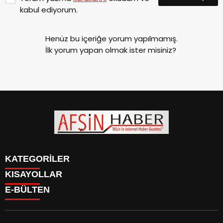
kabul ediyorum.
Henüz bu içeriğe yorum yapılmamış.
İlk yorum yapan olmak ister misiniz?
KATEGORİLER
KISAYOLLAR
SİYASET
E-BÜLTEN
EĞİTİM
SİYASET
EKONOMİ
EĞİTİM
KÜLTÜR SANAT
EKONOMİ