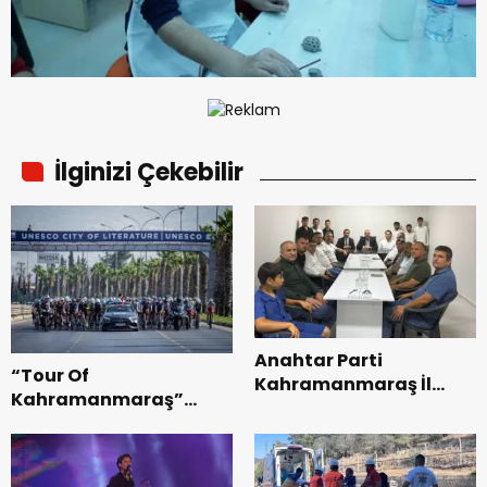
İlginizi Çekebilir
Anahtar Parti
“Tour Of
Kahramanmaraş İl
Kahramanmaraş”
Başkanı Kayıran, Afşin
Uluslararası Yol
Teşkilatı ile buluştu.
Bisikleti Turnuvası
Tamamlandı.