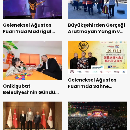
Geleneksel Ağustos
Büyükşehirden Gerçeği
Fuarı’nda Madrigal
Aratmayan Yangın ve
Coşkusu.
Kurtarma Tatbikatı.
Geleneksel Ağustos
Onikişubat
Fuarı’nda Sahne
Belediyesi’nin Gündüz
Zakkum’un.
Bakımevi’nde yeni
dönemin ön kayıtları
başladı.