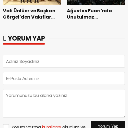
Vali Ünlüer ve Başkan
Ağustos Fuarı’nda
Görgel’den Vakıflar
Unutulmaz
Genel Müdürlüğü’ne
Dedublüman Gecesi.
ziyaret.
YORUM YAP
Yorum Yap
Yorum yazma
kurallarını
okudum ve