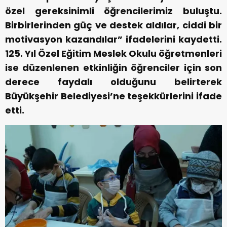
özel gereksinimli öğrencilerimiz buluştu.
Birbirlerinden güç ve destek aldılar, ciddi bir
motivasyon kazandılar” ifadelerini kaydetti.
125. Yıl Özel Eğitim Meslek Okulu öğretmenleri
ise düzenlenen etkinliğin öğrenciler için son
derece faydalı olduğunu belirterek
Büyükşehir Belediyesi’ne teşekkürlerini ifade
etti.