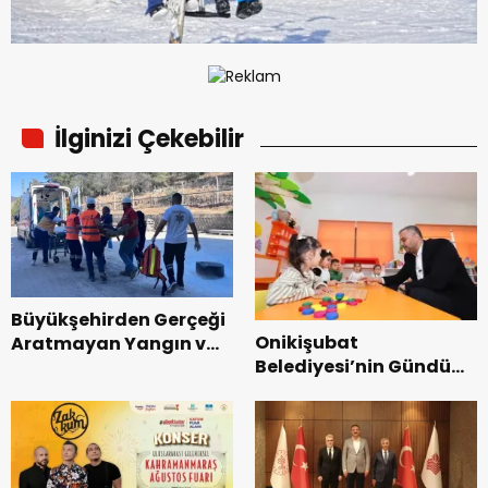
İlginizi Çekebilir
Büyükşehirden Gerçeği
Onikişubat
Aratmayan Yangın ve
Belediyesi’nin Gündüz
Kurtarma Tatbikatı.
Bakımevi’nde yeni
dönemin ön kayıtları
başladı.