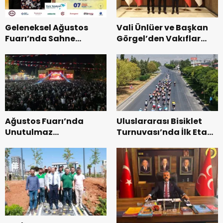
Geleneksel Ağustos
Vali Ünlüer ve Başkan
Fuarı’nda Sahne
Görgel’den Vakıflar
Zakkum’un.
Genel Müdürlüğü’ne
ziyaret.
Ağustos Fuarı’nda
Uluslararası Bisiklet
Unutulmaz
Turnuvası’nda İlk Etap
Dedublüman Gecesi.
Başarıyla
Tamamlandı.