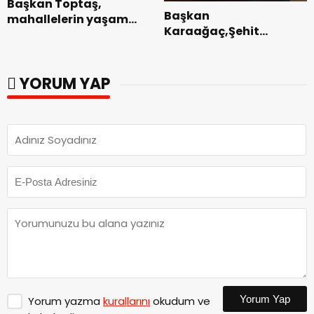
Başkan Toptaş,
Başkan
mahallelerin yaşam
Karaağaç,Şehit
kalitesini artıran
kabirleri ziyaretiyle
parkları ziyaret etti.
görevine başladı.
YORUM YAP
Yorum Yap
Yorum yazma
kurallarını
okudum ve