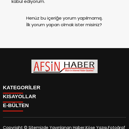
kabul ediyorum.
Henüz bu içeriğe yorum yapılmamış.
İlk yorum yapan olmak ister misiniz?
KATEGORİLER
KISAYOLLAR
SİYASET
E-BÜLTEN
EĞİTİM
SİYASET
EKONOMİ
EĞİTİM
KÜLTÜR SANAT
EKONOMİ
MAGAZİN
Copyright © Sitemizde Yayınlanan Haber,Köşe Yazısı,Fotoğraf