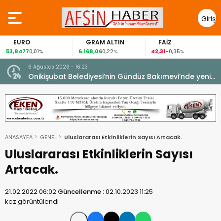
Giriş
Yap
EURO
GRAM ALTIN
FAİZ
53,8477
6.168,06
42,31
0,01%
0,22%
-0,35%
6 Ağustos 2026 - 16:23
Onikişubat Belediyesi’nin Gündüz Bakımevi’nde yeni
dönemin ön kayıtları başladı.
ANASAYFA
GENEL
Uluslararası Etkinliklerin Sayısı Artacak.
Uluslararası Etkinliklerin Sayısı
Artacak.
21.02.2022 06:02
Güncellenme :
02.10.2023 11:25
kez görüntülendi