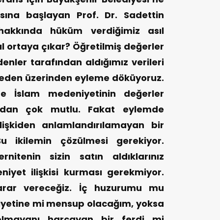
ına başlayan Prof. Dr. Sadettin
 hakkında hüküm verdiğimiz asıl
l ortaya çıkar? Öğretilmiş değerler
denler tarafından aldığımız verileri
eden üzerinden eyleme döküyoruz.
te İslam medeniyetinin değerler
dan çok mutlu. Fakat eylemde
işkiden anlamlandırılamayan bir
u ikilemin çözülmesi gerekiyor.
nitenin sizin satın aldıklarınız
niyet ilişkisi kurması gerekmiyor.
karar vereceğiz. İç huzurumu mu
yetine mi mensup olacağım, yoksa
lmayanı harcayan bir ferdi mi