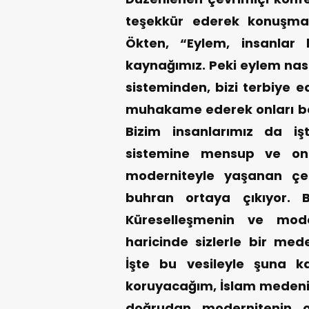
teşekkür ederek konuşmas
Ökten, “Eylem, insanlar
kaynağımız. Peki eylem nası
sisteminden, bizi terbiye e
muhakame ederek onları b
Bizim insanlarımız da iş
sistemine mensup ve on
moderniteyle yaşanan çel
buhran ortaya çıkıyor. B
Küreselleşmenin ve moder
haricinde sizlerle bir mede
İşte bu vesileyle şuna 
koruyacağım, İslam medeni
doğrudan modernitenin o