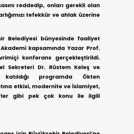
ını reddedip, onları gerekli olan
arlığımızı tefekkür ve ahlak üzerine
 Belediyesi bünyesinde faaliyet
Akademi kapsamında Yazar Prof.
rimiçi konferans gerçekleştirildi.
el Sekreteri Dr. Rüstem Keleş ve
n katıldığı programda Ökten
ına etkisi, modernite ve İslamiyet,
er gibi pek çok konu ile ilgili
rans için Büyükşehir Belediyesi’ne