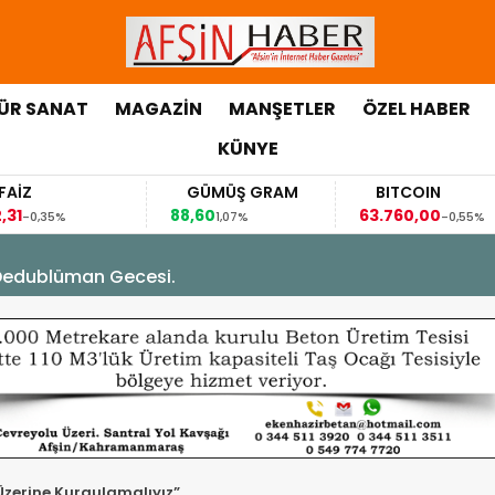
ÜR SANAT
MAGAZİN
MANŞETLER
ÖZEL HABER
KÜNYE
GÜMÜŞ GRAM
BITCOIN
88,60
63.760,00
5%
1,07%
-0,55%
Dedublüman Gecesi.
 Üzerine Kurgulamalıyız”