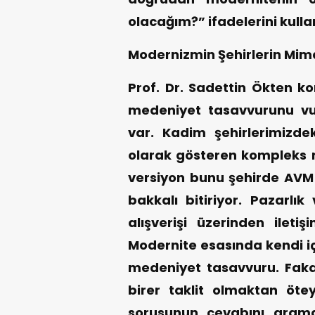
olacağım?” ifadelerini kulla
Modernizmin Şehirlerin Mim
Prof. Dr. Sadettin Ökten ko
medeniyet tasavvurunu vur
var. Kadim şehirlerimizde
olarak gösteren kompleks m
versiyon bunu şehirde AVM 
bakkalı bitiriyor. Pazarl
alışverişi üzerinden ilet
Modernite esasında kendi iç
medeniyet tasavvuru. Fakat
birer taklit olmaktan öte
sorusunun cevabını aram