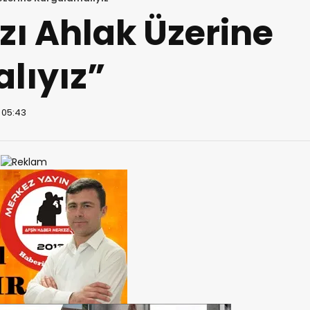
zı Ahlak Üzerine
lıyız”
 05:43