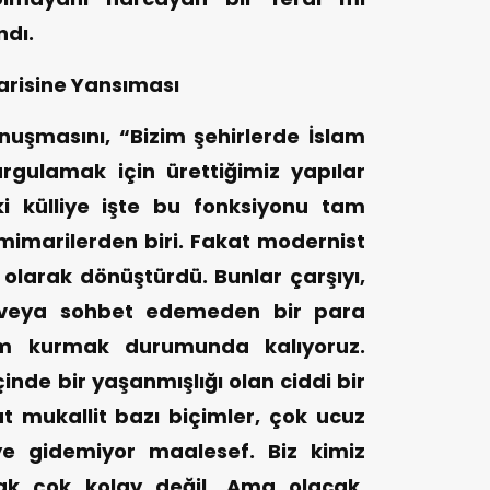
ndı.
arisine Yansıması
nuşmasını, “Bizim şehirlerde İslam
gulamak için ürettiğimiz yapılar
ki külliye işte bu fonksiyonu tam
imarilerden biri. Fakat modernist
olarak dönüştürdü. Bunlar çarşıyı,
ık veya sohbet edemeden bir para
işim kurmak durumunda kalıyoruz.
inde bir yaşanmışlığı olan ciddi bir
 mukallit bazı biçimler, çok ucuz
ye gidemiyor maalesef. Biz kimiz
ak çok kolay değil. Ama olacak,