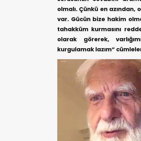
olmalı. Çünkü en azından, o
var. Gücün bize hakim olma
tahakküm kurmasını redded
olarak görerek, varlığı
kurgulamak lazım” cümleler