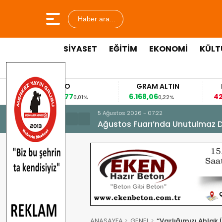
Haber ara...
SİYASET
EĞİTİM
EKONOMİ
KÜLT
EURO
GRAM ALTIN
FAİZ
53,8477
6.168,06
42,31
0,01%
0,22%
-0,3
5 Ağustos 2026 - 07:22
Ağustos Fuarı’nda Unutulmaz 
ANASAYFA
GENEL
“Varlığımızı Ahlak