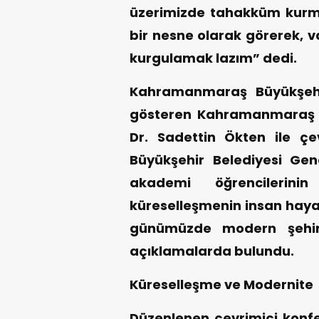
üzerimizde tahakküm kurmas
bir nesne olarak görerek, v
kurgulamak lazım” dedi.
Kahramanmaraş Büyükşehir
gösteren Kahramanmaraş 
Dr. Sadettin Ökten ile çev
Büyükşehir Belediyesi Gen
akademi öğrencilerini
küreselleşmenin insan hayat
günümüzde modern şehirl
açıklamalarda bulundu.
Küreselleşme ve Modernite
Düzenlenen çevrimiçi konfe