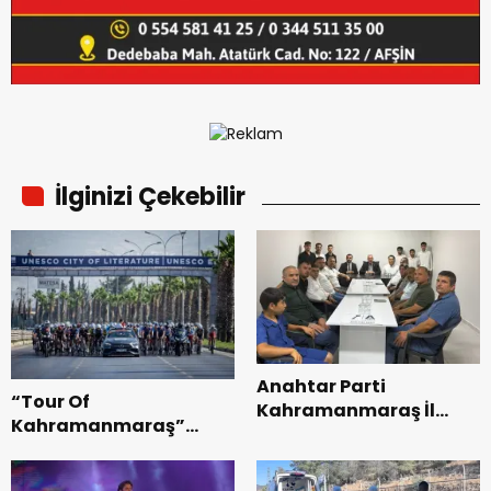
İlginizi Çekebilir
Anahtar Parti
“Tour Of
Kahramanmaraş İl
Kahramanmaraş”
Başkanı Kayıran, Afşin
Uluslararası Yol
Teşkilatı ile buluştu.
Bisikleti Turnuvası