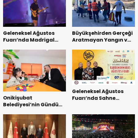
Tamamlandı.
Geleneksel Ağustos
Büyükşehirden Gerçeği
Fuarı’nda Madrigal
Aratmayan Yangın ve
Coşkusu.
Kurtarma Tatbikatı.
Geleneksel Ağustos
Onikişubat
Fuarı’nda Sahne
Belediyesi’nin Gündüz
Zakkum’un.
Bakımevi’nde yeni
dönemin ön kayıtları
başladı.