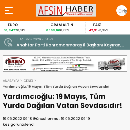
Giriş
Yap
EURO
GRAM ALTIN
FAİZ
53,8477
6.168,06
42,31
0,01%
0,22%
-0,35%
8 Ağustos 2026 - 04:50
ikleti
Anahtar Parti Kahramanmaraş İl Başkanı Kayıran,
Afşin Teşkilatı ile buluştu.
ANASAYFA
GENEL
Yardımcıoğlu: 19 Mayıs, Tüm Yurda Dağılan Vatan Sevdasıdır!
Yardımcıoğlu: 19 Mayıs, Tüm
Yurda Dağılan Vatan Sevdasıdır!
19.05.2022 06:18
Güncellenme :
19.05.2022 06:19
kez görüntülendi