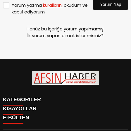
Yorum Yap
Yorum yazma
kurallarını
okudum ve
kabul ediyorum.
Henüz bu içeriğe yorum yapılmamış.
İlk yorum yapan olmak ister misiniz?
KATEGORİLER
KISAYOLLAR
SİYASET
E-BÜLTEN
EĞİTİM
SİYASET
EKONOMİ
EĞİTİM