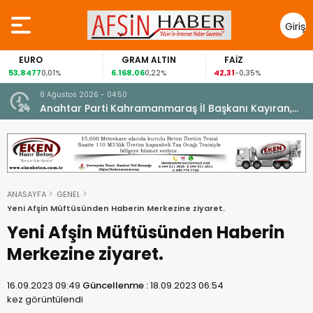
Giriş
Yap
EURO
GRAM ALTIN
FAİZ
53,8477
6.168,06
42,31
0,01%
0,22%
-0,35%
8 Ağustos 2026 - 04:50
ikleti
Anahtar Parti Kahramanmaraş İl Başkanı Kayıran,
Afşin Teşkilatı ile buluştu.
ANASAYFA
GENEL
Yeni Afşin Müftüsünden Haberin Merkezine ziyaret.
Yeni Afşin Müftüsünden Haberin
Merkezine ziyaret.
16.09.2023 09:49
Güncellenme :
18.09.2023 06:54
kez görüntülendi