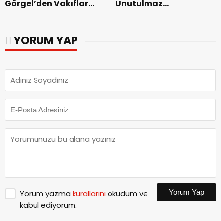
Görgel’den Vakıflar
Unutulmaz
Genel Müdürlüğü’ne
Dedublüman Gecesi.
ziyaret.
YORUM YAP
Yorum Yap
Yorum yazma
kurallarını
okudum ve
kabul ediyorum.