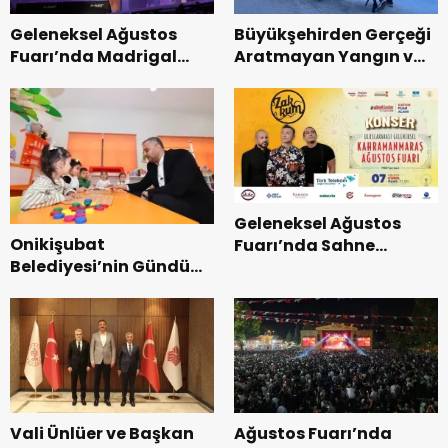
Geleneksel Ağustos
Büyükşehirden Gerçeği
Fuarı’nda Madrigal
Aratmayan Yangın ve
Coşkusu.
Kurtarma Tatbikatı.
Geleneksel Ağustos
Onikişubat
Fuarı’nda Sahne
Belediyesi’nin Gündüz
Zakkum’un.
Bakımevi’nde yeni
dönemin ön kayıtları
başladı.
Vali Ünlüer ve Başkan
Ağustos Fuarı’nda