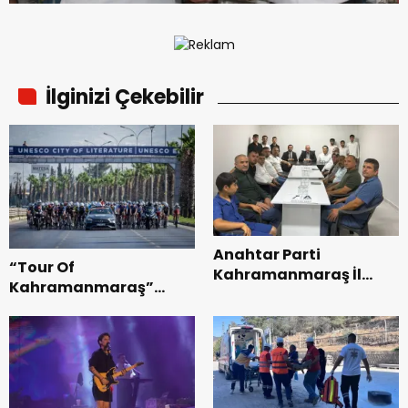
İlginizi Çekebilir
Anahtar Parti
“Tour Of
Kahramanmaraş İl
Kahramanmaraş”
Başkanı Kayıran, Afşin
Uluslararası Yol
Teşkilatı ile buluştu.
Bisikleti Turnuvası
Tamamlandı.