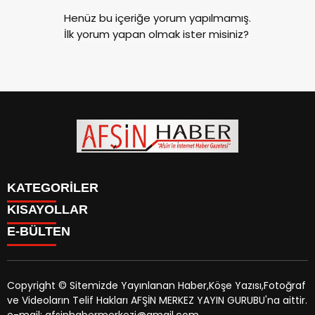
Henüz bu içeriğe yorum yapılmamış.
İlk yorum yapan olmak ister misiniz?
KATEGORİLER
KISAYOLLAR
SİYASET
E-BÜLTEN
EĞİTİM
SİYASET
EKONOMİ
EĞİTİM
KÜLTÜR SANAT
EKONOMİ
MAGAZİN
Copyright © Sitemizde Yayınlanan Haber,Köşe Yazısı,Fotoğraf
KÜLTÜR SANAT
MANŞETLER
ve Videoların Telif Hakları AFŞİN MERKEZ YAYIN GURUBU'na aittir.
MAGAZİN
afsinhaber.com
e-bültenine abone olarak, tarafınıza haber,
ÖZEL HABER
e-mail: afsinhabermerkezi@gmail.com