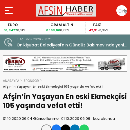
Giriş
Yap
EURO
GRAM ALTIN
FAİZ
53,8477
6.168,06
42,31
0,01%
0,22%
-0,35%
6 Ağustos 2026 - 16:23
Onikişubat Belediyesi’nin Gündüz Bakımevi’nde yeni
dönemin ön kayıtları başladı.
ANASAYFA
SPONSOR
Afşin’in Yaşayan En eski Ekmekçisi 105 yaşında vefat etti!
Afşin’in Yaşayan En eski Ekmekçisi
105 yaşında vefat etti!
01.10.2020 06:04
Güncellenme :
01.10.2020 06:06
kez okundu