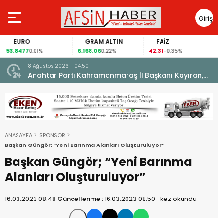
Giriş
Yap
EURO
GRAM ALTIN
FAİZ
53,8477
6.168,06
42,31
0,01%
0,22%
-0,35%
8 Ağustos 2026 - 04:50
ikleti
Anahtar Parti Kahramanmaraş İl Başkanı Kayıran,
Afşin Teşkilatı ile buluştu.
ANASAYFA
SPONSOR
Başkan Güngör; “Yeni Barınma Alanları Oluşturuluyor”
Başkan Güngör; “Yeni Barınma
Alanları Oluşturuluyor”
16.03.2023 08:48
Güncellenme :
16.03.2023 08:50
kez okundu