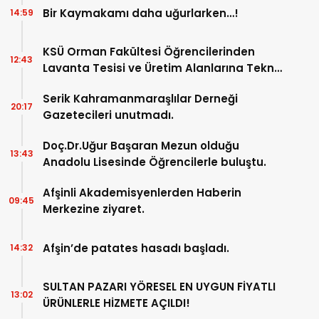
Bir Kaymakamı daha uğurlarken…!
14:59
KSÜ Orman Fakültesi Öğrencilerinden
12:43
Lavanta Tesisi ve Üretim Alanlarına Teknik
Gezi.
Serik Kahramanmaraşlılar Derneği
20:17
Gazetecileri unutmadı.
Doç.Dr.Uğur Başaran Mezun olduğu
13:43
Anadolu Lisesinde Öğrencilerle buluştu.
Afşinli Akademisyenlerden Haberin
09:45
Merkezine ziyaret.
Afşin’de patates hasadı başladı.
14:32
SULTAN PAZARI YÖRESEL EN UYGUN FİYATLI
13:02
ÜRÜNLERLE HİZMETE AÇILDI!