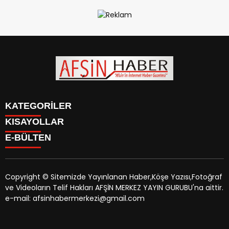
KATEGORİLER
KISAYOLLAR
SİYASET
E-BÜLTEN
EĞİTİM
SİYASET
EKONOMİ
EĞİTİM
KÜLTÜR SANAT
EKONOMİ
MAGAZİN
Copyright © Sitemizde Yayınlanan Haber,Köşe Yazısı,Fotoğraf
KÜLTÜR SANAT
MANŞETLER
ve Videoların Telif Hakları AFŞİN MERKEZ YAYIN GURUBU'na aittir.
MAGAZİN
afsinhaber.com
e-bültenine abone olarak, tarafınıza haber,
ÖZEL HABER
e-mail: afsinhabermerkezi@gmail.com
MANŞETLER
duyuru ve kampanya içerikli e-postaların gönderilmesini
SAĞLIK
ÖZEL HABER
kabul etmiş olursunuz.
SPOR
SAĞLIK
TEKNOLOJİ